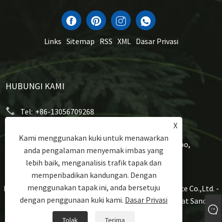
Links
Sitemap
RSS
XML
Dasar Privasi
HUBUNGI KAMI
Tel:
+86-13056709268
X
E-mel:
sales1@zealkeep.com
Kami menggunakan kuki untuk menawarkan
Alamat:
Jalan Gutang, Bandar Cixi, Bandar Ningbo,
anda pengalaman menyemak imbas yang
Wilayah Zhejiang, China
lebih baik, menganalisis trafik tapak dan
memperibadikan kandungan. Dengan
menggunakan tapak ini, anda bersetuju
Hak Cipta © 2023 Ningbo Zealkeep Electrical Appliance Co.,Ltd. -
dengan penggunaan kuki kami.
Dasar Privasi
Alat Memasak Aluminium, Pembuat Sandwic, Pembuat Sandwic
Plat Wafel - Hak Cipta Terpelihara.
Tolak
Terima