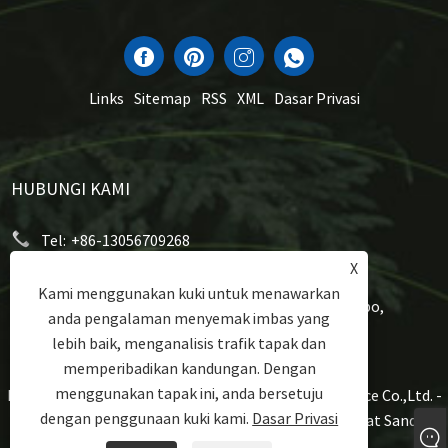
Links
Sitemap
RSS
XML
Dasar Privasi
HUBUNGI KAMI
Tel:
+86-13056709268
X
E-mel:
sales1@zealkeep.com
Kami menggunakan kuki untuk menawarkan
Alamat:
Jalan Gutang, Bandar Cixi, Bandar Ningbo,
anda pengalaman menyemak imbas yang
Wilayah Zhejiang, China
lebih baik, menganalisis trafik tapak dan
memperibadikan kandungan. Dengan
menggunakan tapak ini, anda bersetuju
Hak Cipta © 2023 Ningbo Zealkeep Electrical Appliance Co.,Ltd. -
dengan penggunaan kuki kami.
Dasar Privasi
Alat Memasak Aluminium, Pembuat Sandwic, Pembuat Sandwic
Plat Wafel - Hak Cipta Terpelihara.